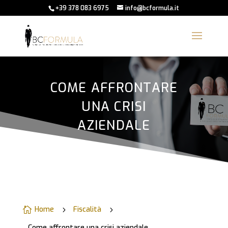
+39 378 083 6975
info@bcformula.it
COME AFFRONTARE
UNA CRISI
AZIENDALE
Home
Fiscalità

5
5
Come affrontare una crisi aziendale