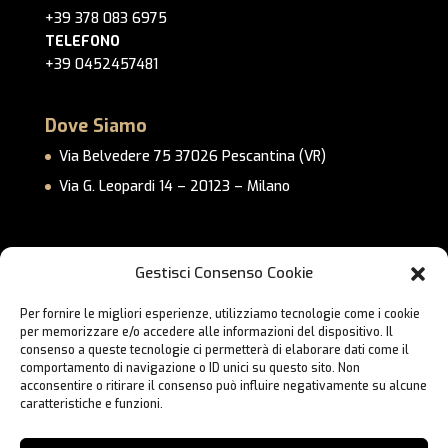
+39 378 083 6975
TELEFONO
+39 0452457481
Dove Siamo
Via Belvedere 75 37026 Pescantina (VR)
Via G. Leopardi 14 – 20123 – Milano
Link Utili
Gestisci Consenso Cookie
Privacy Policy
Per fornire le migliori esperienze, utilizziamo tecnologie come i cookie
Cookie Policy
per memorizzare e/o accedere alle informazioni del dispositivo. Il
Lavora con Noi
consenso a queste tecnologie ci permetterà di elaborare dati come il
comportamento di navigazione o ID unici su questo sito. Non
Contatti
acconsentire o ritirare il consenso può influire negativamente su alcune
caratteristiche e funzioni.