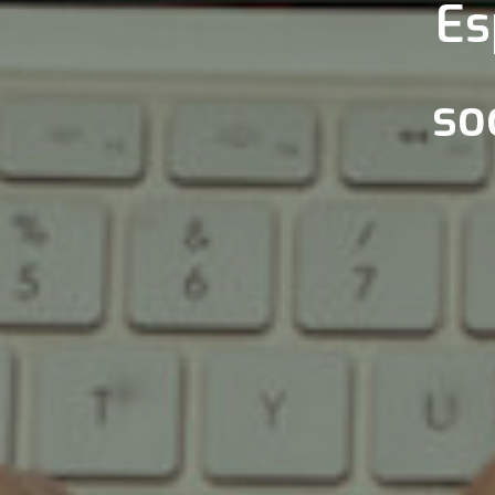
Es
so