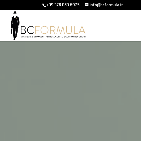
+39 378 083 6975
info@bcformula.it