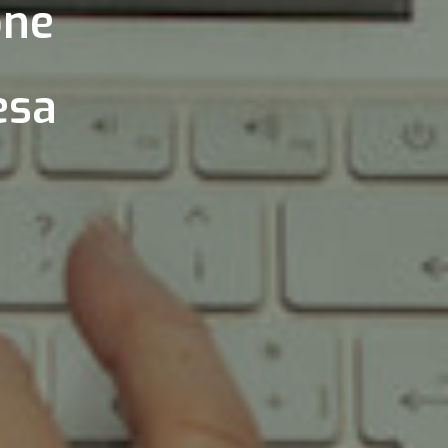
one
esa