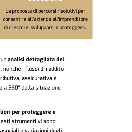
La proposta di percorsi risolutivi per
consentire all’azienda all’imprenditore
di crescere, svilupparsi e proteggersi.
 un’
analisi dettagliata del
 nonché i flussi di reddito
ributiva, assicurativa e
e a 360° della situazione
iori per proteggere e
uesti strumenti vi sono
asociali e variazioni degli