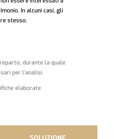
 non essere interessati a
onio. In alcuni casi, gli
ore stesso.
 reparto, durante la quale
ari per l’analisi.
ifiche elaborate
SOLUZIONE