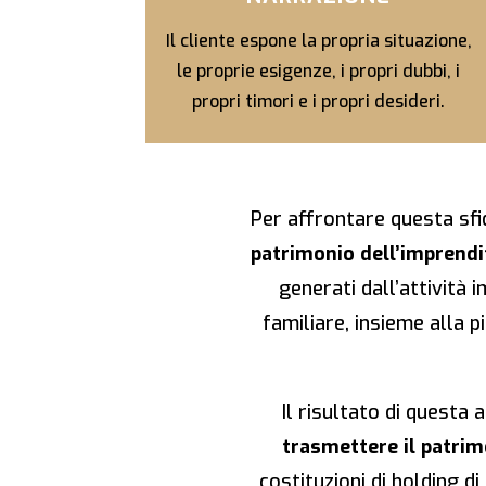
Il cliente espone la propria situazione,
le proprie esigenze, i propri dubbi, i
propri timori e i propri desideri.
Per affrontare questa sfid
patrimonio dell’imprendi
generati dall’attività 
familiare, insieme alla 
Il risultato di questa 
trasmettere il patrim
costituzioni di holding di