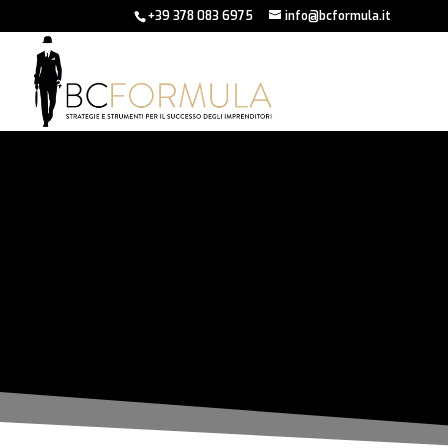
+39 378 083 6975
info@bcformula.it