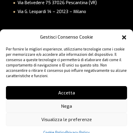
Via Belvedere 75 37026 Pescantina (VR)
Via G. Leopardi 14 – 20123 – Milano
Link Utili
Gestisci Consenso Cookie
Privacy Policy
Per fornire le migliori esperienze, utilizziamo tecnologie come i cookie
Cookie Policy
per memorizzare e/o accedere alle informazioni del dispositivo. Il
Lavora con Noi
consenso a queste tecnologie ci permetterà di elaborare dati come il
comportamento di navigazione o ID unici su questo sito. Non
Contatti
acconsentire o ritirare il consenso può influire negativamente su alcune
caratteristiche e funzioni.
Accetta
Nega
Visualizza le preferenze
Hai bisogno di aiuto?
® 2023 BC Formula | Designed and Developed by
Webbo.eu
Cookie Policy
Privacy Policy