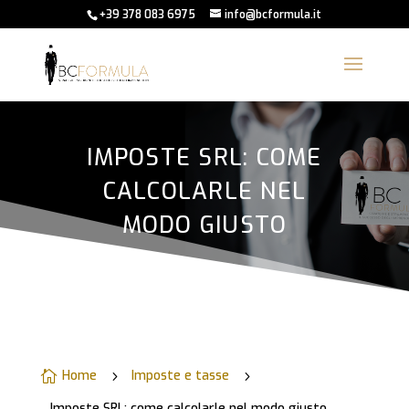
+39 378 083 6975
info@bcformula.it
IMPOSTE SRL: COME
CALCOLARLE NEL
MODO GIUSTO
Home
Imposte e tasse

5
5
Imposte SRL: come calcolarle nel modo giusto