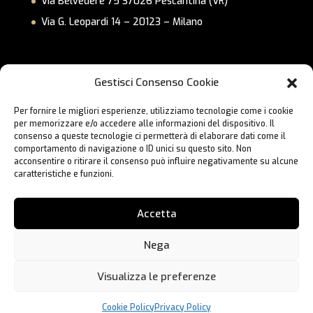
Via Belvedere 75 37026 Pescantina (VR)
Via G. Leopardi 14 – 20123 – Milano
Link Utili
Gestisci Consenso Cookie
Privacy Policy
Per fornire le migliori esperienze, utilizziamo tecnologie come i cookie
Cookie Policy
per memorizzare e/o accedere alle informazioni del dispositivo. Il
Lavora con Noi
consenso a queste tecnologie ci permetterà di elaborare dati come il
comportamento di navigazione o ID unici su questo sito. Non
Contatti
acconsentire o ritirare il consenso può influire negativamente su alcune
caratteristiche e funzioni.
Accetta
Nega
Visualizza le preferenze
Hai bisogno di aiuto?
® 2023 BC Formula | Designed and Developed by
Webbo.eu
Cookie Policy
Privacy Policy