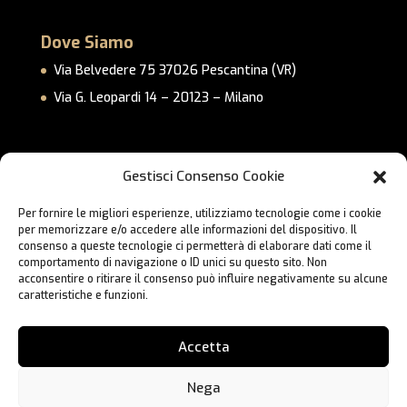
Dove Siamo
Via Belvedere 75 37026 Pescantina (VR)
Via G. Leopardi 14 – 20123 – Milano
Link Utili
Gestisci Consenso Cookie
Privacy Policy
Per fornire le migliori esperienze, utilizziamo tecnologie come i cookie
Cookie Policy
per memorizzare e/o accedere alle informazioni del dispositivo. Il
Lavora con Noi
consenso a queste tecnologie ci permetterà di elaborare dati come il
comportamento di navigazione o ID unici su questo sito. Non
Contatti
acconsentire o ritirare il consenso può influire negativamente su alcune
caratteristiche e funzioni.
Accetta
Nega