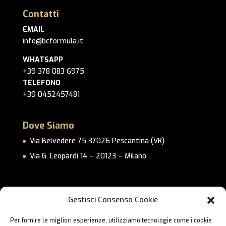
Contatti
EMAIL
info@bcformula.it
WHATSAPP
+39 378 083 6975
TELEFONO
+39 0452457481
Dove Siamo
Via Belvedere 75 37026 Pescantina (VR)
Via G. Leopardi 14 – 20123 – Milano
Link Utili
Gestisci Consenso Cookie
Privacy Policy
Per fornire le migliori esperienze, utilizziamo tecnologie come i cookie
Cookie Policy