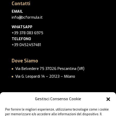
Contatti
EMAIL
info@bcformula.it
WHATSAPP
+39 378 083 6975
TELEFONO
+39 0452457481
Dove Siamo
Via Belvedere 75 37026 Pescantina (VR)
Via G. Leopardi 14 – 20123 – Milano
Link Utili
Gestisci Consenso Cookie
Privacy Policy
Per fornire le migliori esperienze, utilizziamo tecnologie come i cookie
Cookie Policy
per memorizzare e/o accedere alle informazioni del dispositivo. Il