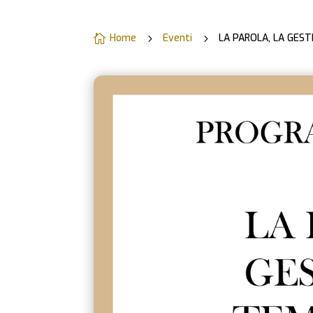
Home
Eventi
LA PAROLA, LA GEST

5
5