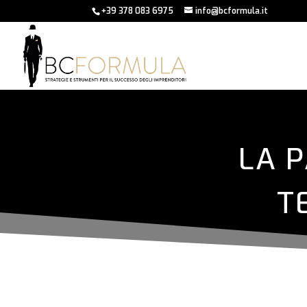
+39 378 083 6975
info@bcformula.it
LA P
T