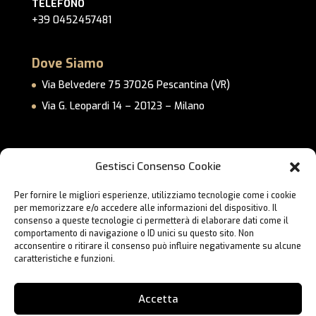
TELEFONO
+39 0452457481
Dove Siamo
Via Belvedere 75 37026 Pescantina (VR)
Via G. Leopardi 14 – 20123 – Milano
Link Utili
Gestisci Consenso Cookie
Privacy Policy
Per fornire le migliori esperienze, utilizziamo tecnologie come i cookie
Cookie Policy
per memorizzare e/o accedere alle informazioni del dispositivo. Il
Lavora con Noi
consenso a queste tecnologie ci permetterà di elaborare dati come il
comportamento di navigazione o ID unici su questo sito. Non
Contatti
acconsentire o ritirare il consenso può influire negativamente su alcune
caratteristiche e funzioni.
Accetta