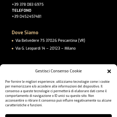
+39 378 083 6975
TELEFONO
+39 0452457481
Dove Siamo
Via Belvedere 75 37026 Pescantina (VR)
Via G. Leopardi 14 – 20123 – Milano
Link Utili
Gestisci Consenso Cookie
Privacy Policy
Per fornire le migliori esperienze, utilizziamo tecnologie come i cookie
Cookie Policy
per memorizzare e/o accedere alle informazioni del dispositivo. Il
Lavora con Noi
consenso a queste tecnologie ci permetterà di elaborare dati come il
comportamento di navigazione o ID unici su questo sito. Non
Contatti
acconsentire o ritirare il consenso può influire negativamente su alcune
caratteristiche e funzioni.