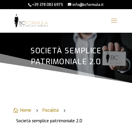
+39 378 083 6975
info@bcformula.it
SOCIETÀ SEMPLICE
PATRIMONIALE 2.0
Home
Fiscalità

5
5
Società semplice patrimoniale 2.0