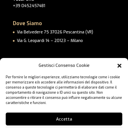
+39 0452457481
Dove Siamo
Via Belvedere 75 37026 Pescantina (VR)
Via G. Leopardi 14 – 20123 – Milano
Link Utili
Gestisci Consenso Cookie
Privacy Policy
Per fornire le migliori esperienze, utilizziamo tecnologie come i cookie
Cookie Policy
per memorizzare e/o accedere alle informazioni del dispositivo. Il
Lavora con Noi
consenso a queste tecnologie ci permetterà di elaborare dati come il
comportamento di navigazione o ID unici su questo sito. Non
Contatti
acconsentire o ritirare il consenso può influire negativamente su alcune
caratteristiche e funzioni.
Accetta