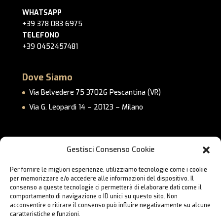
WHATSAPP
+39 378 083 6975
TELEFONO
+39 0452457481
Dove Siamo
Via Belvedere 75 37026 Pescantina (VR)
Via G. Leopardi 14 – 20123 – Milano
Link Utili
Gestisci Consenso Cookie
Privacy Policy
Per fornire le migliori esperienze, utilizziamo tecnologie come i cookie
Cookie Policy
per memorizzare e/o accedere alle informazioni del dispositivo. Il
Lavora con Noi
consenso a queste tecnologie ci permetterà di elaborare dati come il
comportamento di navigazione o ID unici su questo sito. Non
Contatti
acconsentire o ritirare il consenso può influire negativamente su alcune
caratteristiche e funzioni.