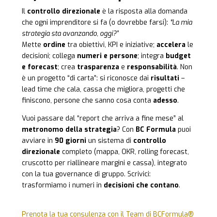
Il
controllo direzionale
è la risposta alla domanda
che ogni imprenditore si fa (o dovrebbe farsi):
“La mia
strategia sta avanzando, oggi?”
Mette
ordine
tra obiettivi, KPI e iniziative;
accelera
le
decisioni; collega
numeri e persone
; integra
budget
e forecast
; crea
trasparenza
e
responsabilità
. Non
è un progetto “di carta”: si riconosce dai
risultati
–
lead time che cala, cassa che migliora, progetti che
finiscono, persone che sanno cosa conta
adesso
.
Vuoi passare dal “report che arriva a fine mese” al
metronomo della strategia
? Con
BC Formula
puoi
avviare in
90 giorni
un sistema di
controllo
direzionale
completo (mappa, OKR, rolling forecast,
cruscotto per riallineare margini e cassa), integrato
con la tua governance di gruppo. Scrivici:
trasformiamo i numeri in
decisioni che contano
.
Prenota la tua consulenza con il Team di BCFormula®