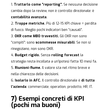
Trattarlo come “reporting”.
Se nessuna decisione
cambia dopo la review, non è controllo direzionale: è
contabilità avanzata
.
Troppe metriche.
Più di 12-15 KPI chiave = perdita
di fuoco. Meglio pochi indicatori ben “causali”.
OKR come MBO travestiti.
Gli OKR non sono
“compiti”: sono
scommesse misurabili
. Se non si
rinegoziano, non sono OKR.
Budget rigido.
Senza
rolling forecast
la
strategia resta incollata a un’ipotesi fatta 10 mesi fa.
Riunioni-fiume.
Il valore sta nel ritmo breve e
nella chiarezza delle decisioni.
Isolarlo in AFC.
Il controllo direzionale è
di tutta
l’azienda
: commerciale, operation, prodotto, HR, IT.
7) Esempi concreti di KPI
(pochi ma buoni)