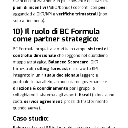
rischi di contestazione. In più, consente di costruire
piani di incentivi
(MBO/bonus) coerenti, con
pesi
agganciati a OKR/KPI e
verifiche trimestrali
(non
solo a fine anno).
10) Il ruolo di BC Formula
come partner strategico:
BC Formula progetta e mette in campo
sistemi di
controllo direzionale
che reggono nel quotidiano:
mappa strategica,
Balanced Scorecard
, OKR
trimestrali,
rolling forecast
e cruscotto KPI
integrato in un
rituale decisionale
leggero e
puntuale. In parallelo, armonizziamo governance e
direzione & coordinamento
per i gruppi, e
colleghiamo il sistema agli aspetti
fiscali
(allocazione
costi,
service agreement
, prezzi di trasferimento
quando serve).
Caso studio:
Salvo
guida una PMI industriale con due stabilimenti e