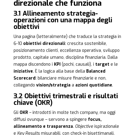
direzionale che funziona
3.1 Allineamento strategia-
operazioni con una mappa degli
obiettivi
Una pagina (letteralmente) che traduce la strategia in
6-10
obiettivi direzionali
: crescita sostenibile,
posizionamento clienti, eccellenza operativa, sviluppo
prodotto, capitale umano, disciplina finanziaria. Dalla
mappa discendono i
KPI
(pochi, causali), i
target
e le
iniziative
. È la logica alla base della
Balanced
Scorecard
: bilanciare misure finanziarie e non,
collegando
vision/strategia
a
azioni quotidiane
.
3.2 Obiettivi trimestrali e risultati
chiave (OKR)
Gli
OKR
– introdotti in molte tech company, ma oggi
diffusi ovunque – servono a spingere
focus,
allineamento e trasparenza
.
Objective
ispirazionale
e
Key Results
misurabili, con check-in bisettimanali.