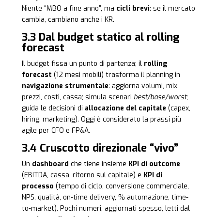
Niente “MBO a fine anno”, ma
cicli brevi
: se il mercato
cambia, cambiano anche i KR.
3.3 Dal budget statico al rolling
forecast
Il budget fissa un punto di partenza; il
rolling
forecast
(12 mesi mobili) trasforma il planning in
navigazione strumentale
: aggiorna volumi, mix,
prezzi, costi, cassa; simula scenari
best/base/worst
;
guida le decisioni di
allocazione del capitale
(capex,
hiring, marketing). Oggi è considerato la prassi più
agile per CFO e FP&A.
3.4 Cruscotto direzionale “vivo”
Un
dashboard
che tiene insieme
KPI di outcome
(EBITDA, cassa, ritorno sul capitale) e
KPI di
processo
(tempo di ciclo, conversione commerciale,
NPS, qualità, on-time delivery, % automazione, time-
to-market). Pochi numeri, aggiornati spesso, letti dal