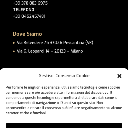
+39 378 083 6975
TELEFONO
+39 0452457481
Dove Siamo
Via Belvedere 75 37026 Pescantina (VR)
Via G. Leopardi 14 – 20123 – Milano
Link Utili
Gestisci Consenso Cookie
Privacy Policy
Per fornire le migliori esperienze, utilizziamo tecnologie come i cookie
Cookie Policy
per memorizzare e/o accedere alle informazioni del dispositivo. Il
Lavora con Noi
consenso a queste tecnologie ci permetterà di elaborare dati come il
comportamento di navigazione o ID unici su questo sito. Non
Contatti
acconsentire o ritirare il consenso può influire negativamente su alcune
caratteristiche e funzioni.