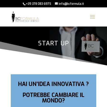
+39 378 083 6975
info@bcformula.it
START UP
HAI UN’IDEA
INNOVATIVA ?
POTREBBE CAMBIARE IL
MONDO?