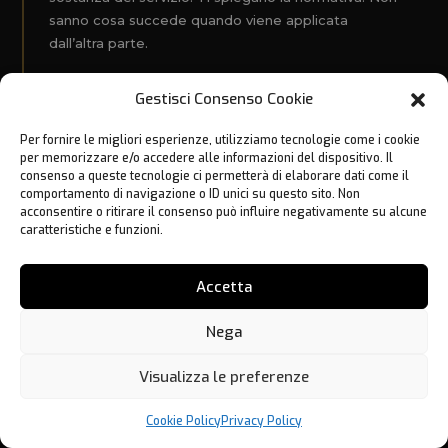
sanno cosa succede quando viene applicata
dall’altra parte.
Gestisci Consenso Cookie
BCFORMULA®
Ex ufficiali GdF che conoscono le tecniche di verifica
Per fornire le migliori esperienze, utilizziamo tecnologie come i cookie
dall’interno. Avvocati tributaristi che gestiscono il
per memorizzare e/o accedere alle informazioni del dispositivo. Il
contenzioso. Un’imprenditrice che ha attraversato
consenso a queste tecnologie ci permetterà di elaborare dati come il
verifica, crisi societaria e ricostruzione. Competenze
comportamento di navigazione o ID unici su questo sito. Non
acconsentire o ritirare il consenso può influire negativamente su alcune
che non si acquistano — si vivono.
caratteristiche e funzioni.
LA DIFFERENZA PRATICA
Accetta
Un consulente tradizionale ti prepara la
documentazione. Il team BCFormula® simula
Nega
l’accesso, forma il personale, predispone il
protocollo Giorno Zero e presidia la verifica
Visualizza le preferenze
dall’inizio. Non quando è già successo — prima.
Hai bisogno di aiuto?
Cookie Policy
Privacy Policy