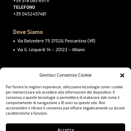
+39 378 083 6975
TELEFONO
+39 0452457481
Dove Siamo
Via Belvedere 75 37026 Pescantina (VR)
Via G. Leopardi 14 – 20123 – Milano
Link Utili
Gestisci Consenso Cookie
Privacy Policy
Per fornire le migliori esperienze, utilizziamo tecnologie come i cookie
Cookie Policy
per memorizzare e/o accedere alle informazioni del dispositivo. Il
Lavora con Noi
consenso a queste tecnologie ci permetterà di elaborare dati come il
comportamento di navigazione o ID unici su questo sito. Non
Contatti
acconsentire o ritirare il consenso può influire negativamente su alcune
caratteristiche e funzioni.
Accetta