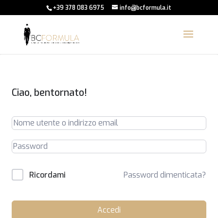
+39 378 083 6975
info@bcformula.it
Ciao, bentornato!
Password dimenticata?
Ricordami
Accedi