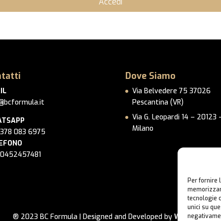
Accedi
tatti
Dove Siamo
IL
Via Belvedere 75 37026
@bcformula.it
Pescantina (VR)
Via G. Leopardi 14 – 20123 
TSAPP
Milano
 378 083 6975
EFONO
 0452457481
Per fornire 
memorizzare
tecnologie 
unici su que
® 2023 BC Formula | Designed and Developed by
Webbo.eu
negativamen