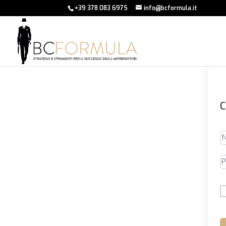
+39 378 083 6975
info@bcformula.it
C