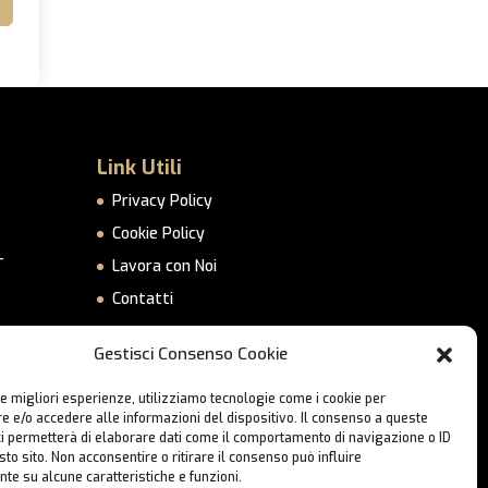
Link Utili
Privacy Policy
Cookie Policy
–
Lavora con Noi
Contatti
Gestisci Consenso Cookie
le migliori esperienze, utilizziamo tecnologie come i cookie per
 e/o accedere alle informazioni del dispositivo. Il consenso a queste
ci permetterà di elaborare dati come il comportamento di navigazione o ID
sto sito. Non acconsentire o ritirare il consenso può influire
te su alcune caratteristiche e funzioni.