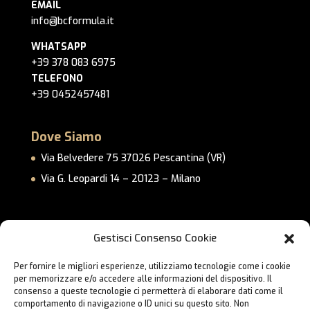
EMAIL
info@bcformula.it
WHATSAPP
+39 378 083 6975
TELEFONO
+39 0452457481
Dove Siamo
Via Belvedere 75 37026 Pescantina (VR)
Via G. Leopardi 14 – 20123 – Milano
Link Utili
Gestisci Consenso Cookie
Privacy Policy
Per fornire le migliori esperienze, utilizziamo tecnologie come i cookie
Cookie Policy
per memorizzare e/o accedere alle informazioni del dispositivo. Il
Lavora con Noi
consenso a queste tecnologie ci permetterà di elaborare dati come il
comportamento di navigazione o ID unici su questo sito. Non
Contatti