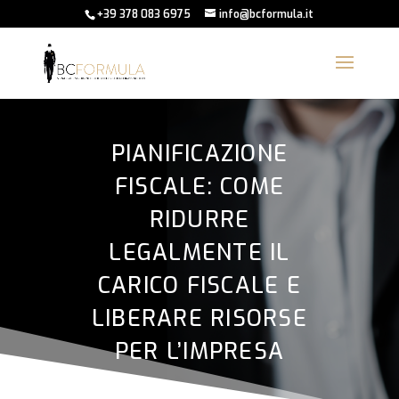
+39 378 083 6975
info@bcformula.it
PIANIFICAZIONE
FISCALE: COME
RIDURRE
LEGALMENTE IL
CARICO FISCALE E
LIBERARE RISORSE
PER L’IMPRESA