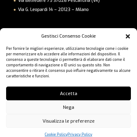
Via Belvedere 75 37026 Pescantina (VR)
Via G. Leopardi 14 – 20123 – Milano
Link Utili
Gestisci Consenso Cookie
Privacy Policy
Per fornire le migliori esperienze, utilizziamo tecnologie come i cookie
Cookie Policy
per memorizzare e/o accedere alle informazioni del dispositivo. Il
Lavora con Noi
consenso a queste tecnologie ci permetterà di elaborare dati come il
comportamento di navigazione o ID unici su questo sito. Non
Contatti
acconsentire o ritirare il consenso può influire negativamente su alcune
caratteristiche e funzioni.
Accetta
Nega
Visualizza le preferenze
Hai bisogno di aiuto?
® 2023 BC Formula | Designed and Developed by
Webbo.eu
Cookie Policy
Privacy Policy