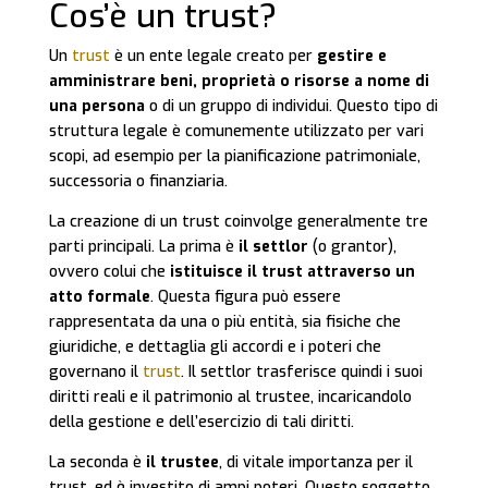
Cos’è un trust?
Un
trust
è un ente legale creato per
gestire e
amministrare beni, proprietà o risorse a nome di
una persona
o di un gruppo di individui. Questo tipo di
struttura legale è comunemente utilizzato per vari
scopi, ad esempio per la pianificazione patrimoniale,
successoria o finanziaria.
La creazione di un trust coinvolge generalmente tre
parti principali. La prima è
il settlor
(o grantor),
ovvero colui che
istituisce il trust attraverso un
atto formale
. Questa figura può essere
rappresentata da una o più entità, sia fisiche che
giuridiche, e dettaglia gli accordi e i poteri che
governano il
trust
. Il settlor trasferisce quindi i suoi
diritti reali e il patrimonio al trustee, incaricandolo
della gestione e dell’esercizio di tali diritti.
La seconda è
il trustee
, di vitale importanza per il
trust, ed è investito di ampi poteri. Questo soggetto