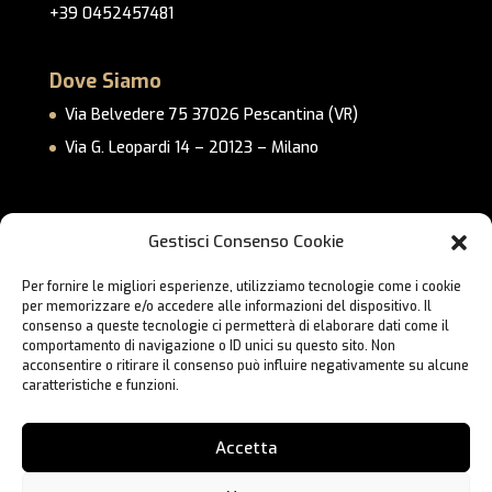
+39 0452457481
Dove Siamo
Via Belvedere 75 37026 Pescantina (VR)
Via G. Leopardi 14 – 20123 – Milano
Link Utili
Gestisci Consenso Cookie
Privacy Policy
Per fornire le migliori esperienze, utilizziamo tecnologie come i cookie
Cookie Policy
per memorizzare e/o accedere alle informazioni del dispositivo. Il
Lavora con Noi
consenso a queste tecnologie ci permetterà di elaborare dati come il
comportamento di navigazione o ID unici su questo sito. Non
Contatti
acconsentire o ritirare il consenso può influire negativamente su alcune
caratteristiche e funzioni.
Accetta