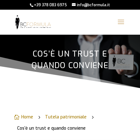
+39 378 083 6975
info@bcformula.it
COS’È UN TRUST E
QUANDO CONVIENE
Home
Tutela patrimoniale

5
5
Cos’è un trust e quando conviene