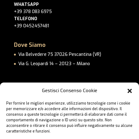
WHATSAPP
+39 378 083 6975
TELEFONO
+39 0452457481
Dove Siamo
Via Belvedere 75 37026 Pescantina (VR)
Via G. Leopardi 14 – 20123 – Milano
Link Utili
Gestisci Consenso Cookie
Privacy Policy
Per fornire le migliori esperienze, utilizziamo tecnologie come i cookie
Cookie Policy
per memorizzare e/o accedere alle informazioni del dispositivo. Il
Lavora con Noi
consenso a queste tecnologie ci permetterà di elaborare dati come il
comportamento di navigazione o ID unici su questo sito. Non
Contatti
acconsentire o ritirare il consenso può influire negativamente su alcune
caratteristiche e funzioni.