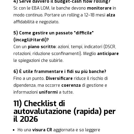
4) Serve davvero il budget-cash flow rolling?
Sì: con le EBA LOM, le banche devono
monitorare
in
modo continuo. Portare un rolling a 12–18 mesi
alza
affidabilità e negoziato.
5) Come gestire un passato “difficile”
(incagli/ritardi)?
Con un
piano scritto
: azioni, tempi, indicatori (DSCR,
rotazioni, riduzione sconfinamenti). Meglio
anticipare
le spiegazioni che subirle.
6) È utile frammentare i fidi su più banche?
Fino a un punto.
Diversificare
riduce il rischio di
dipendenza, ma occorre
coerenza
di gestione e
informazioni
uniformi
a tutte.
11) Checklist di
autovalutazione (rapida) per
il 2026
Ho una
visura CR
aggiornata e so leggere