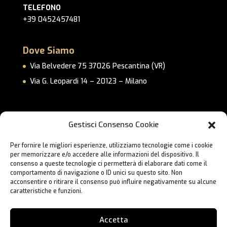
TELEFONO
+39 0452457481
Dove Siamo
Via Belvedere 75 37026 Pescantina (VR)
Via G. Leopardi 14 – 20123 – Milano
Link Utili
Gestisci Consenso Cookie
Privacy Policy
Per fornire le migliori esperienze, utilizziamo tecnologie come i cookie
Cookie Policy
per memorizzare e/o accedere alle informazioni del dispositivo. Il
Lavora con Noi
consenso a queste tecnologie ci permetterà di elaborare dati come il
comportamento di navigazione o ID unici su questo sito. Non
Contatti
acconsentire o ritirare il consenso può influire negativamente su alcune
caratteristiche e funzioni.
Accetta