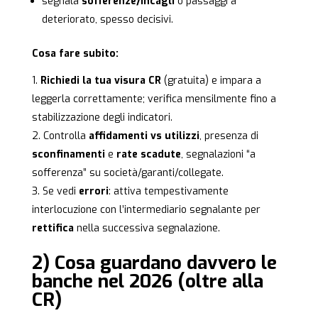
segnala
sofferenze/incagli
o passaggi a
deteriorato, spesso decisivi.
Cosa fare subito:
Richiedi la tua visura CR
(gratuita) e impara a
leggerla correttamente; verifica mensilmente fino a
stabilizzazione degli indicatori.
Controlla
affidamenti vs utilizzi
, presenza di
sconfinamenti
e
rate scadute
, segnalazioni “a
sofferenza” su società/garanti/collegate.
Se vedi
errori
: attiva tempestivamente
interlocuzione con l’intermediario segnalante per
rettifica
nella successiva segnalazione.
2) Cosa guardano davvero le
banche nel 2026 (oltre alla
CR)