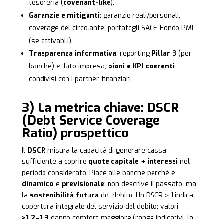
tesoreria (
covenant-like
).
Garanzie e mitiganti
: garanzie reali/personali,
coverage del circolante, portafogli SACE-Fondo PMI
(se attivabili).
Trasparenza informativa
: reporting
Pillar 3
(per
banche) e, lato impresa,
piani e KPI coerenti
condivisi con i partner finanziari.
3) La metrica chiave: DSCR
(Debt Service Coverage
Ratio) prospettico
Il
DSCR
misura la capacità di generare cassa
sufficiente a coprire
quote capitale + interessi
nel
periodo considerato. Piace alle banche perché è
dinamico
e
previsionale
: non descrive il passato, ma
la
sostenibilità futura
del debito. Un DSCR ≥ 1 indica
copertura integrale del servizio del debito; valori
>1,2–1,3
danno comfort maggiore (range indicativi, la