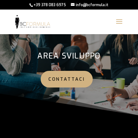
+39 378 083 6975
info@bcformula.it
AREA SVILUPPO
CONTATTACI