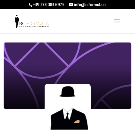
+39 378 083 6975
info@bcformula.it