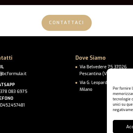
CONTATTACI
tatti
Dove Siamo
IL
Via Belvedere 75 37026
@bcformula.it
Pescantina (VR)
Via G. Leopardi 14 – 20123 
TSAPP
Per fornire 
Milano
 378 083 6975
memorizzare
EFONO
tecnologie 
unici su que
 0452457481
negativamen
Ac