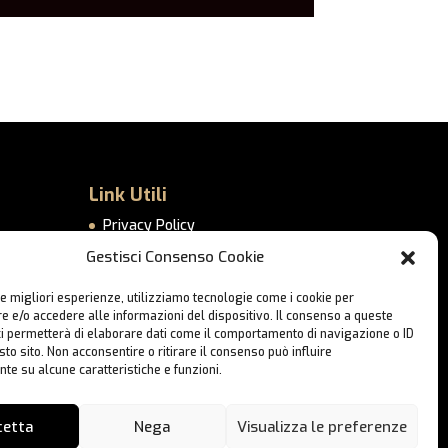
Link Utili
Privacy Policy
Cookie Policy
Gestisci Consenso Cookie
–
Lavora con Noi
le migliori esperienze, utilizziamo tecnologie come i cookie per
Contatti
 e/o accedere alle informazioni del dispositivo. Il consenso a queste
ci permetterà di elaborare dati come il comportamento di navigazione o ID
sto sito. Non acconsentire o ritirare il consenso può influire
te su alcune caratteristiche e funzioni.
cetta
Nega
Visualizza le preferenze