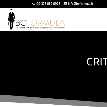
+39 378 083 6975
info@bcformula.it
CRI