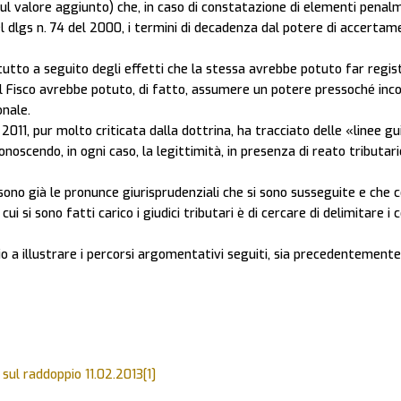
ul valore aggiunto) che, in caso di constatazione di elementi penalm
nel dlgs n. 74 del 2000, i termini di decadenza dal potere di accertam
utto a seguito degli effetti che la stessa avrebbe potuto far regist
l Fisco avrebbe potuto, di fatto, assumere un potere pressoché incon
onale.
 2011, pur molto criticata dalla dottrina, ha tracciato delle «linee
onoscendo, in ogni caso, la legittimità, in presenza di reato tributar
sono già le pronunce giurisprudenziali che si sono susseguite e che
ui si sono fatti carico i giudici tributari è di cercare di delimitare i c
o a illustrare i percorsi argomentativi seguiti, sia precedentemente 
sul raddoppio 11.02.2013[1]