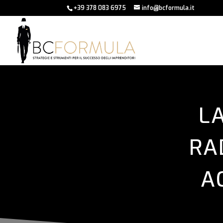
+39 378 083 6975
info@bcformula.it
L
RA
A