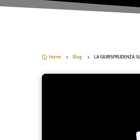
Home
Blog
LA GIURISPRUDENZA S

5
5