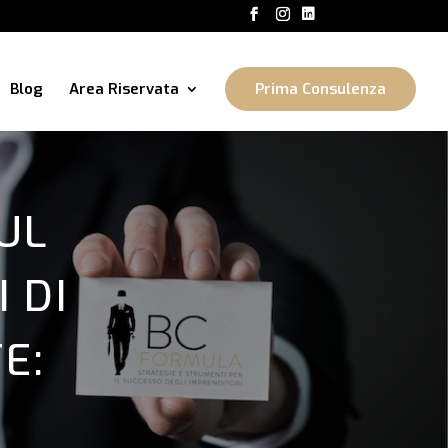
Blog
Area Riservata
Prima Consulenza
UL
 DI
E: