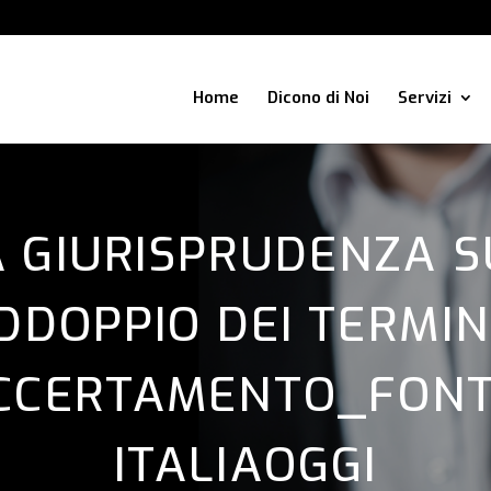
Home
Dicono di Noi
Servizi
A GIURISPRUDENZA S
DDOPPIO DEI TERMINI
CCERTAMENTO_FONT
ITALIAOGGI