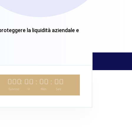
 proteggere la liquidità aziendale e
000
:
00
:
00
:
00
Giorno
H
Min.
Sec.