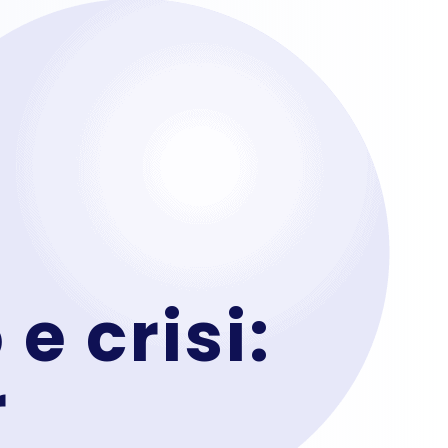
 e crisi:
r