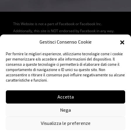
This Website is not a part of Facebook or Facebook Inc.
Additionally, this site is NOT endorsed by Facebook in any way.
Facebook is a trademark of Facebook Inc.
Gestisci Consenso Cookie
Disclaimer: The products and services sold on this web site are
Per fornire le migliori esperienze, utilizziamo tecnologie come i cookie
not to be interpreted as a promise or guarantee of earnings.
per memorizzare e/o accedere alle informazioni del dispositivo. Il
Questo sito non fa parte di Facebook o Facebook Inc. Inoltre,
consenso a queste tecnologie ci permetterà di elaborare dati come il
questo sito NON è approvato da Facebook in alcun modo.
comportamento di navigazione o ID unici su questo sito. Non
acconsentire o ritirare il consenso può influire negativamente su alcune
Facebook è un marchio registrato di Facebook, Inc.
caratteristiche e funzioni.
Disclaimer: I prodotti/servizi venduti su questo sito NON
costituiscono proiezione, promessa o garanzia di guadagno.
Accetta
Copyright © 2025 Business Cloud by Business Cloud Srl – Via
Nega
Giacomo Leopardi 14, Milano – 20123 – P.IVA 04624750230
PRIVACY POLICY
–
COOKIE POLICY
Visualizza le preferenze