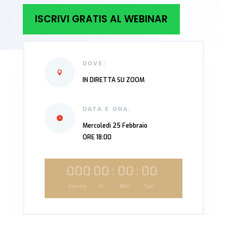
ISCRIVI GRATIS AL WEBINAR
DOVE:
IN DIRETTA SU ZOOM
DATA E ORA:
Mercoledì 25 Febbraio
ORE 18:00
000
:
00
:
00
:
00
Giorno
H
Min.
Sec.