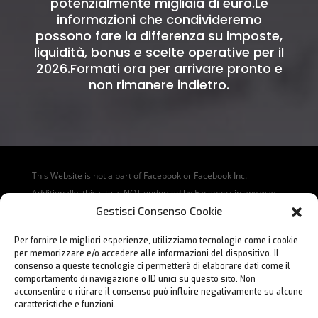
potenzialmente migliaia di euro.Le
informazioni che condivideremo
possono fare la differenza su imposte,
liquidità, bonus e scelte operative per il
2026.Formati ora per arrivare pronto e
non rimanere indietro.
This Website is not a part of Facebook or Facebook Inc.
Additionally, this site is NOT endorsed by Facebook in any way.
Facebook is a trademark of Facebook Inc.
Gestisci Consenso Cookie
Disclaimer: The products and services sold on this web site are
Per fornire le migliori esperienze, utilizziamo tecnologie come i cookie
not to be interpreted as a promise or guarantee of earnings.
per memorizzare e/o accedere alle informazioni del dispositivo. Il
consenso a queste tecnologie ci permetterà di elaborare dati come il
Questo sito non fa parte di Facebook o Facebook Inc. Inoltre,
comportamento di navigazione o ID unici su questo sito. Non
questo sito NON è approvato da Facebook in alcun modo.
acconsentire o ritirare il consenso può influire negativamente su alcune
Facebook è un marchio registrato di Facebook, Inc.
caratteristiche e funzioni.