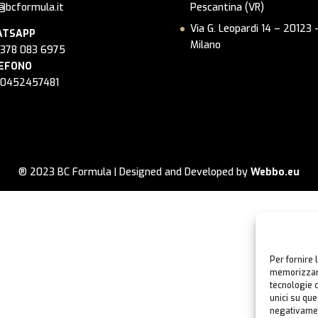
@bcformula.it
Pescantina (VR)
Via G. Leopardi 14 – 20123 
TSAPP
Milano
 378 083 6975
EFONO
 0452457481
® 2023 BC Formula | Designed and Developed by
Webbo.eu
Per fornire 
memorizzare
tecnologie 
unici su que
negativamen