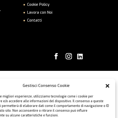
Cookie Policy
–
Lavora con Noi
Contatti
Gestisci Consenso Cookie
le migliori esperienze, utilizziamo tecnologie come i cookie per
 e/o accedere alle informazioni del dispositivo. Il consenso a queste
ci permetterà di elaborare dati come il comportamento di navigazione o ID
sto sito. Non acconsentire o ritirare il consenso può influire
te su alcune caratteristiche e funzioni.