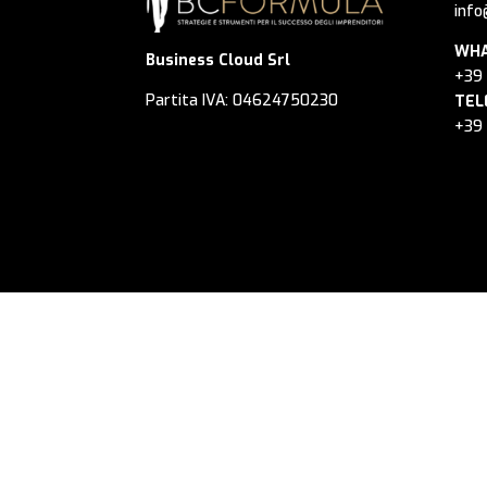
info
WHA
Business Cloud Srl
+39
Partita IVA: 04624750230
TEL
+39