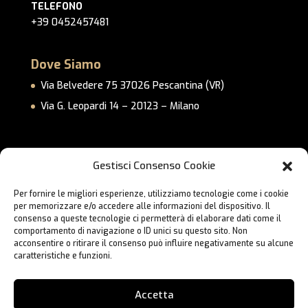
TELEFONO
+39 0452457481
Dove Siamo
Via Belvedere 75 37026 Pescantina (VR)
Via G. Leopardi 14 – 20123 – Milano
Link Utili
Gestisci Consenso Cookie
Privacy Policy
Per fornire le migliori esperienze, utilizziamo tecnologie come i cookie
Cookie Policy
per memorizzare e/o accedere alle informazioni del dispositivo. Il
Lavora con Noi
consenso a queste tecnologie ci permetterà di elaborare dati come il
comportamento di navigazione o ID unici su questo sito. Non
Contatti
acconsentire o ritirare il consenso può influire negativamente su alcune
caratteristiche e funzioni.
Accetta