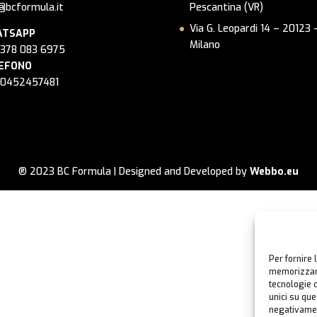
@bcformula.it
Pescantina (VR)
Via G. Leopardi 14 – 20123 
TSAPP
Milano
 378 083 6975
EFONO
 0452457481
® 2023 BC Formula | Designed and Developed by
Webbo.eu
Per fornire 
memorizzare
tecnologie 
unici su que
negativamen