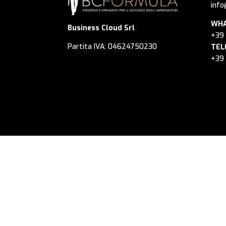
info
WHA
Business Cloud Srl
+39
Partita IVA: 04624750230
TEL
+39