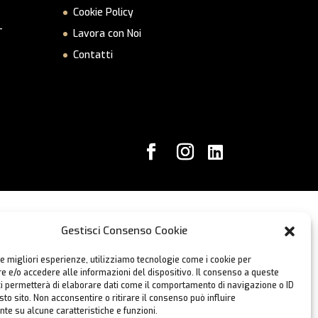
Cookie Policy
–
Lavora con Noi
Contatti
Gestisci Consenso Cookie
le migliori esperienze, utilizziamo tecnologie come i cookie per
 e/o accedere alle informazioni del dispositivo. Il consenso a queste
ci permetterà di elaborare dati come il comportamento di navigazione o ID
sto sito. Non acconsentire o ritirare il consenso può influire
te su alcune caratteristiche e funzioni.