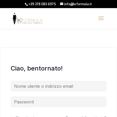
+39 378 083 6975
info@bcformula.it
Ciao, bentornato!