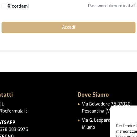
Password dimenticata?
Ricordami
Accedi
tatti
Dove Siamo
IL
Via Belvedere 75 37026
@bcformula.it
Pescantina (VR)
Via G. Leopardi 14 – 20123 
TSAPP
Per fornire 
Milano
 378 083 6975
memorizzare
EFONO