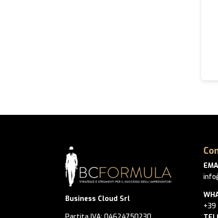
Con
EMA
info
WHA
Business Cloud Srl
+39
Partita IVA: 04624750230
TEL