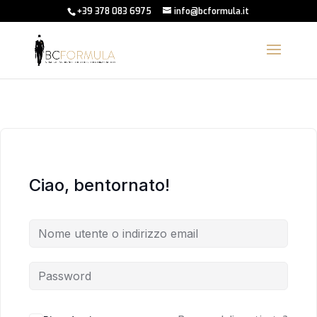
+39 378 083 6975
info@bcformula.it
Ciao, bentornato!