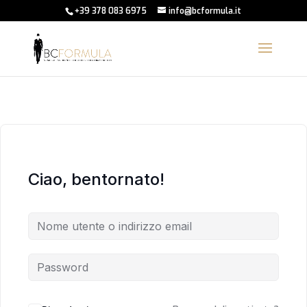
+39 378 083 6975
info@bcformula.it
Ciao, bentornato!