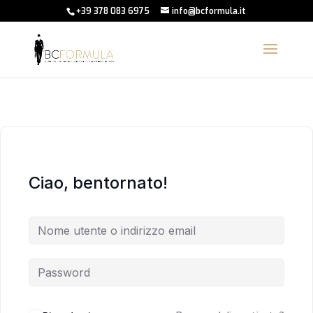
+39 378 083 6975
info@bcformula.it
Ciao, bentornato!